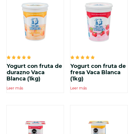
Valorado
Valorado
Yogurt con fruta de
Yogurt con fruta de
en
en
5.00
5.00
durazno Vaca
fresa Vaca Blanca
de 5
de 5
Blanca (1kg)
(1kg)
Leer más
Leer más