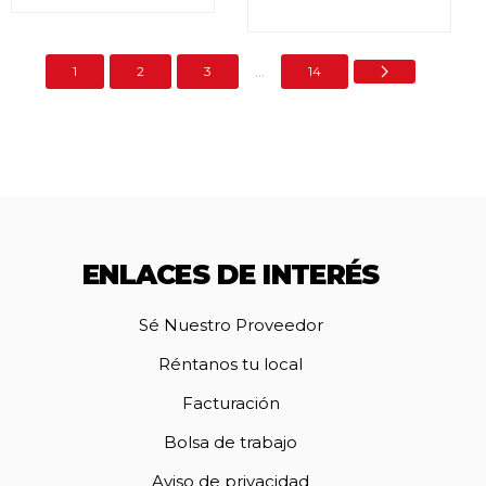
5.00
de 5
Valorado en
5.00
de 5
...
1
2
3
14
ENLACES DE INTERÉS
Sé Nuestro Proveedor
Réntanos tu local
Facturación
Bolsa de trabajo
Aviso de privacidad