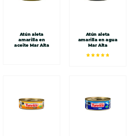
Atún aleta
Atún aleta
amarilla en
amarilla en agua
aceite Mar Alta
Mar Alta
Valorado en
5.00
de 5