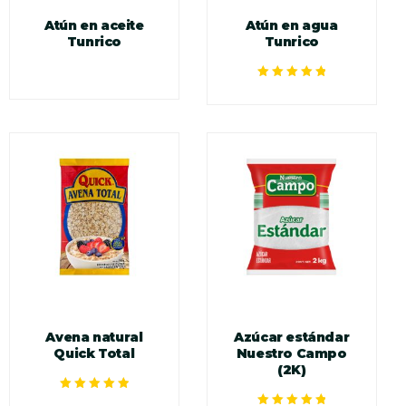
Atún en aceite
Atún en agua
Tunrico
Tunrico
Valorado en
5.00
de 5
Avena natural
Azúcar estándar
Quick Total
Nuestro Campo
(2K)
Valorado en