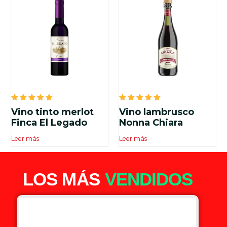
Valorado
Valorado
Vino tinto merlot
Vino lambrusco
en
en
5.00
5.00
Finca El Legado
Nonna Chiara
de 5
de 5
Leer más
Leer más
LOS MÁS
VENDIDOS