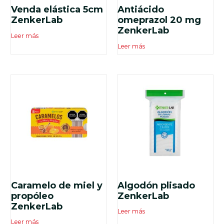
Valorado
Valorado
Venda elástica 5cm
Antiácido
en
en
5.00
4.00
ZenkerLab
omeprazol 20 mg
de 5
de 5
ZenkerLab
Leer más
Leer más
Caramelo de miel y
Algodón plisado
propóleo
ZenkerLab
ZenkerLab
Leer más
Leer más