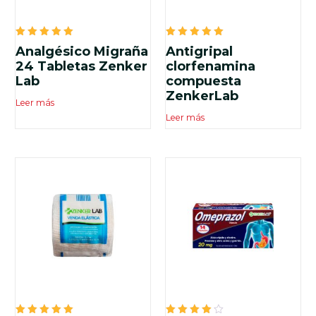
Valorado
Valorado
Analgésico Migraña
Antigripal
en
en
5.00
5.00
24 Tabletas Zenker
clorfenamina
de 5
de 5
Lab
compuesta
ZenkerLab
Leer más
Leer más