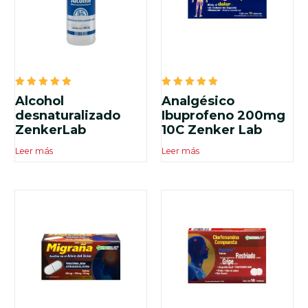
Valorado
Valorado
Alcohol
Analgésico
en
en
5.00
5.00
desnaturalizado
Ibuprofeno 200mg
de 5
de 5
ZenkerLab
10C Zenker Lab
Leer más
Leer más