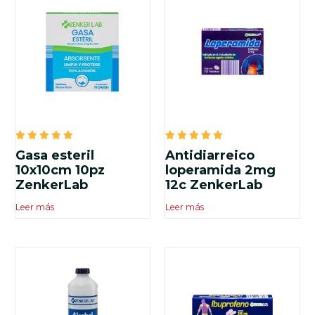
Valorado
Valorado
Gasa esteril
Antidiarreico
en
en
5.00
5.00
10x10cm 10pz
loperamida 2mg
de 5
de 5
ZenkerLab
12c ZenkerLab
Leer más
Leer más