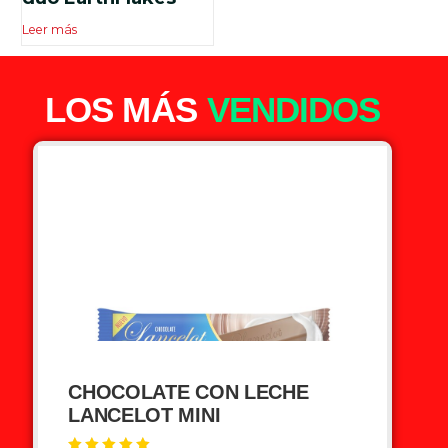
de 5
Leer más
LOS MÁS
VENDIDOS
CHOCOLATE CON LECHE
LANCELOT MINI