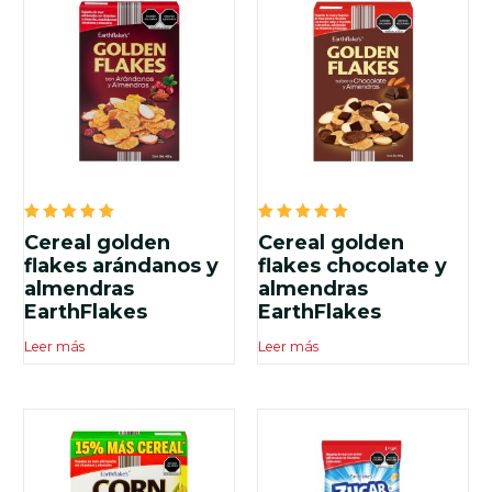
Valorado
Valorado
Cereal golden
Cereal golden
en
en
5.00
5.00
flakes arándanos y
flakes chocolate y
de 5
de 5
almendras
almendras
EarthFlakes
EarthFlakes
Leer más
Leer más