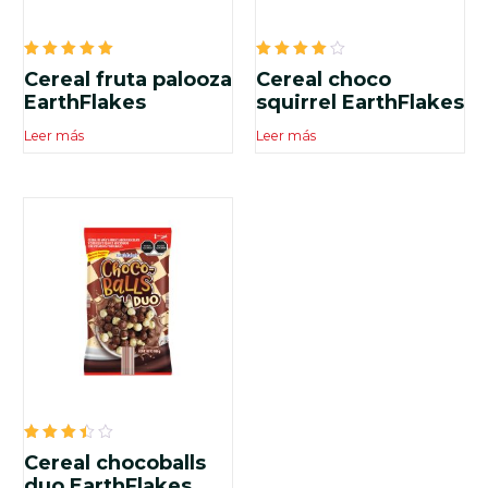
Valorado
Valorado
Cereal fruta palooza
Cereal choco
en
en
5.00
4.00
EarthFlakes
squirrel EarthFlakes
de 5
de 5
Leer más
Leer más
Valorado
Cereal chocoballs
en
3.50
duo EarthFlakes