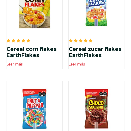
Valorado
Valorado
Cereal corn flakes
Cereal zucar flakes
en
en
5.00
5.00
EarthFlakes
EarthFlakes
de 5
de 5
Leer más
Leer más