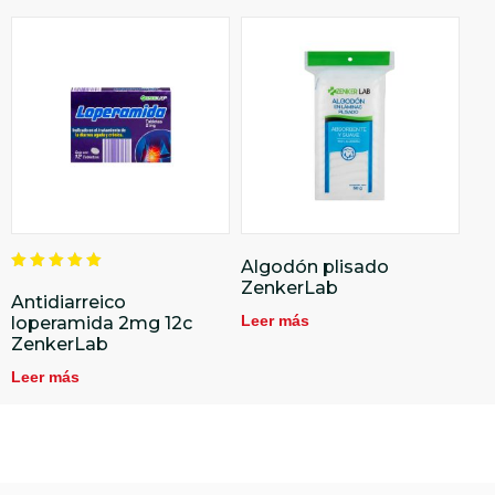
Algodón plisado
Valorado
ZenkerLab
en
Antidiarreico
5.00
Leer más
loperamida 2mg 12c
de 5
ZenkerLab
Leer más