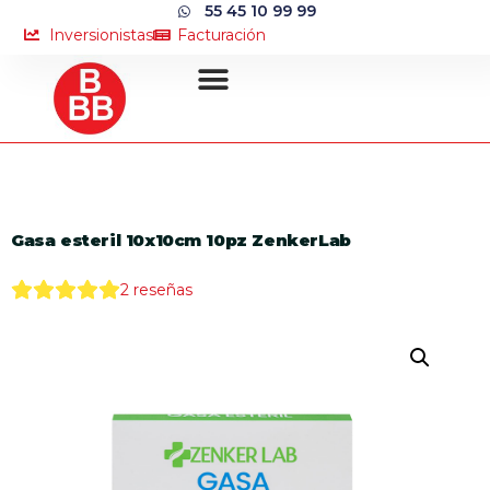
55 45 10 99 99
Inversionistas
Facturación
Gasa esteril 10x10cm 10pz ZenkerLab
2
reseñas