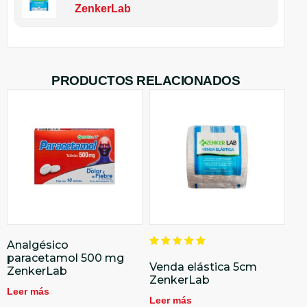
ZenkerLab
PRODUCTOS RELACIONADOS
Analgésico
Valorado
paracetamol 500 mg
en
Venda elástica 5cm
ZenkerLab
5.00
ZenkerLab
de 5
Leer más
Leer más