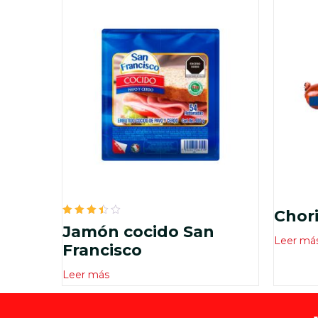
Chori
Valorado
Jamón cocido San
en
Leer má
3.50
Francisco
de 5
Leer más