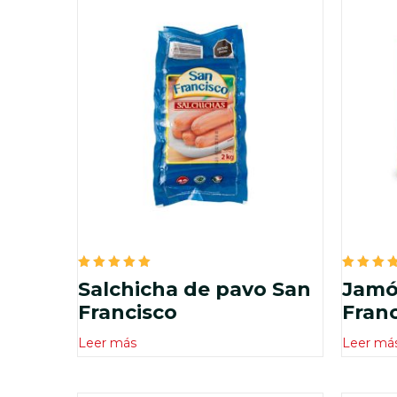
Valorado
Valora
Salchicha de pavo San
Jamó
en
en
5.00
5.00
Francisco
Franc
de 5
de 5
Leer más
Leer má