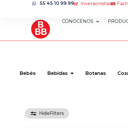
55 45 10 99 99
Inversionistas
Fact
CONÓCENOS
PRODU
Bebés
Bebidas
Botanas
Cos
Hide
Filters