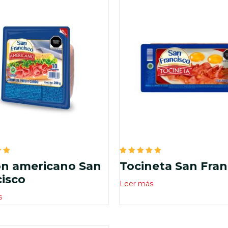
do
Valorado
n americano San
Tocineta San Fran
en
5.00
isco
de 5
Leer más
s