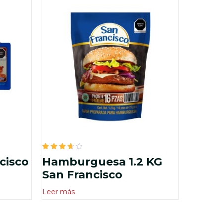
Valorado
cisco
Hamburguesa 1.2 KG
en
3.67
San Francisco
de 5
Leer más