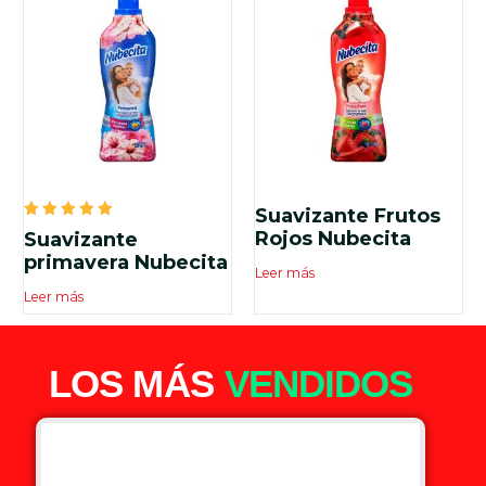
Suavizante Frutos
Valorado
Rojos Nubecita
Suavizante
en
5.00
primavera Nubecita
Leer más
de 5
Leer más
LOS MÁS
VENDIDOS