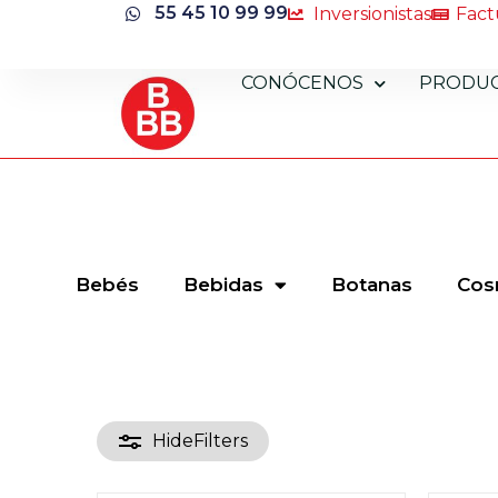
55 45 10 99 99
Inversionistas
Fact
CONÓCENOS
PRODU
Bebés
Bebidas
Botanas
Cos
Hide
Filters