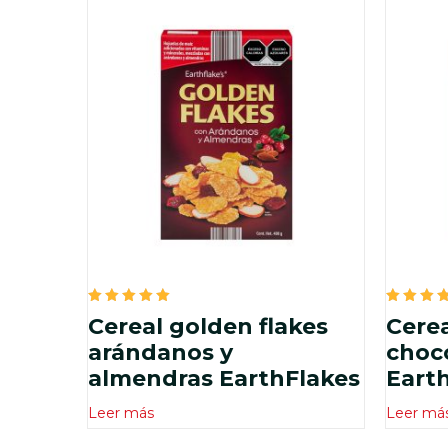
Valorado
Valora
Cereal golden flakes
Cerea
en
en
5.00
5.00
arándanos y
choc
de 5
de 5
almendras EarthFlakes
Eart
Leer más
Leer má