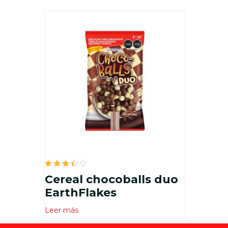
Valorado
Cereal chocoballs duo
en
3.50
EarthFlakes
de 5
Leer más