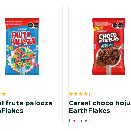
do
Valorado
l fruta palooza
Cereal choco hoju
en
4.50
hFlakes
EarthFlakes
de 5
s
Leer más