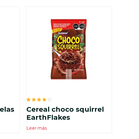
Valorado
elas
Cereal choco squirrel
en
4.00
EarthFlakes
de 5
Leer más