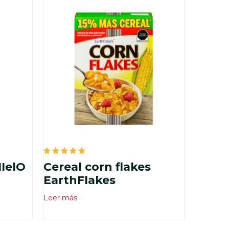
Valorado
MIelO
Cereal corn flakes
en
5.00
EarthFlakes
de 5
Leer más