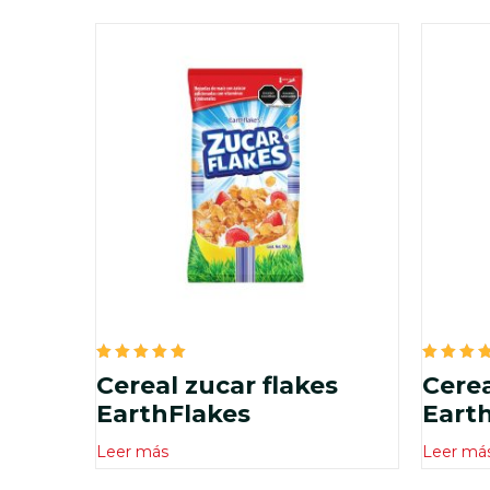
Valorado
Valora
Cereal zucar flakes
Cerea
en
en
5.00
5.00
EarthFlakes
Eart
de 5
de 5
Leer más
Leer má