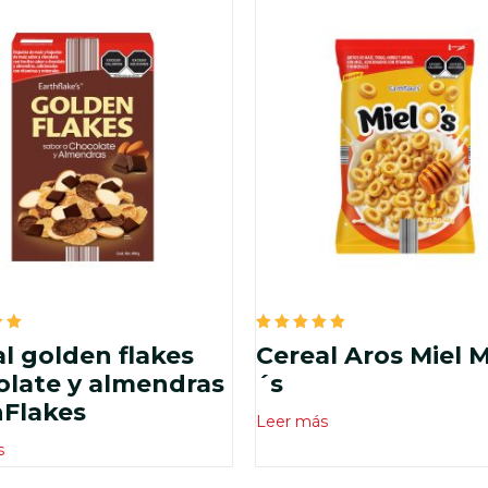
do
Valorado
l golden flakes
Cereal Aros Miel 
en
5.00
olate y almendras
´s
de 5
hFlakes
Leer más
s