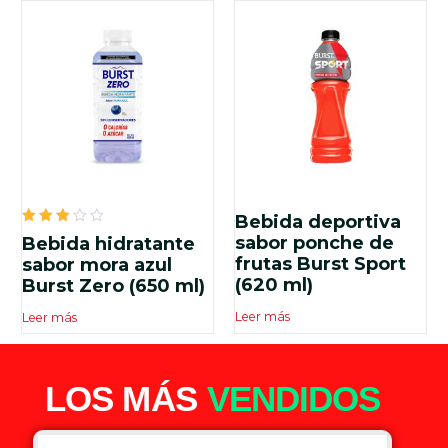
Bebida deportiva
Valorado
sabor ponche de
Bebida hidratante
en
frutas Burst Sport
3.00
sabor mora azul
de 5
(620 ml)
Burst Zero (650 ml)
Leer más
Leer más
LOS MÁS
VENDIDOS