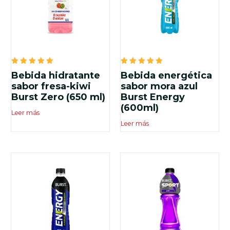
Valorado
Valorado
Bebida hidratante
Bebida energética
en
en
5.00
5.00
sabor fresa-kiwi
sabor mora azul
de 5
de 5
Burst Zero (650 ml)
Burst Energy
(600ml)
Leer más
Leer más