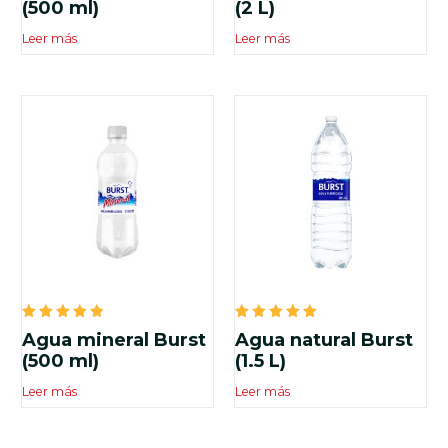
5.00
5.00
(500 ml)
(2 L)
de 5
de 5
Leer más
Leer más
Valorado
Valorado
Agua mineral Burst
Agua natural Burst
en
en
5.00
5.00
(500 ml)
(1.5 L)
de 5
de 5
Leer más
Leer más