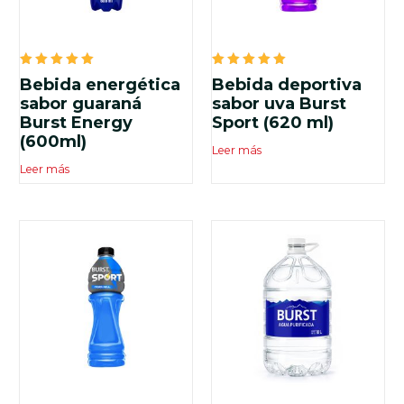
Valorado
Valorado
Bebida energética
Bebida deportiva
en
en
5.00
5.00
sabor guaraná
sabor uva Burst
de 5
de 5
Burst Energy
Sport (620 ml)
(600ml)
Leer más
Leer más