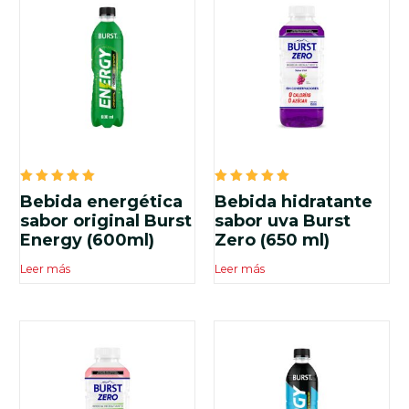
Valorado
Valorado
Bebida energética
Bebida hidratante
en
en
5.00
5.00
sabor original Burst
sabor uva Burst
de 5
de 5
Energy (600ml)
Zero (650 ml)
Leer más
Leer más