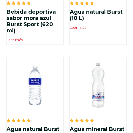
Valorado
Valorado
Bebida deportiva
Agua natural Burst
en
en
5.00
5.00
sabor mora azul
(10 L)
de 5
de 5
Burst Sport (620
Leer más
ml)
Leer más
Valorado
Valorado
Agua natural Burst
Agua mineral Burst
en
en