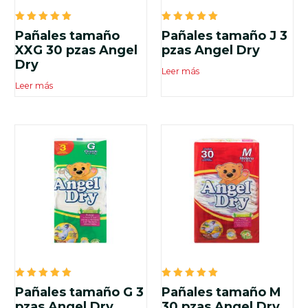
Valorado
Valorado
Pañales tamaño
Pañales tamaño J 3
en
en
5.00
5.00
XXG 30 pzas Angel
pzas Angel Dry
de 5
de 5
Dry
Leer más
Leer más
Valorado
Valorado
Pañales tamaño G 3
Pañales tamaño M
en
en
5.00
5.00
pzas Angel Dry
30 pzas Angel Dry