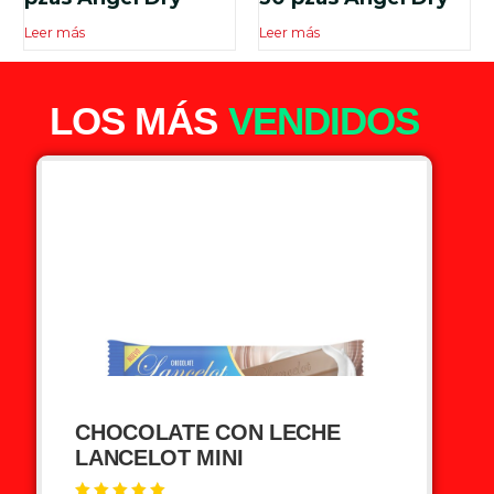
de 5
de 5
Leer más
Leer más
LOS MÁS
VENDIDOS
CHOCOLATE CON LECHE
LANCELOT MINI