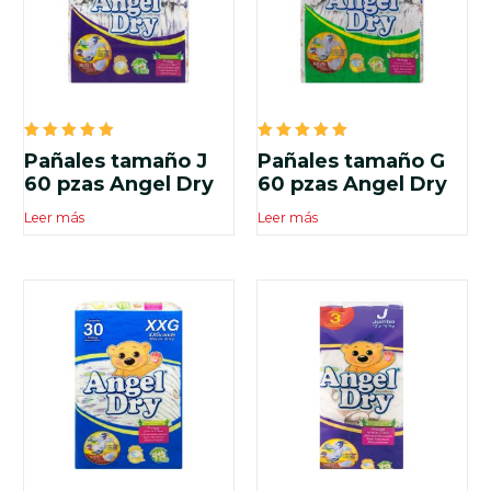
Valorado
Valorado
Pañales tamaño J
Pañales tamaño G
en
en
5.00
5.00
60 pzas Angel Dry
60 pzas Angel Dry
de 5
de 5
Leer más
Leer más