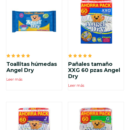
Valorado
Valorado
Toallitas húmedas
Pañales tamaño
en
en
5.00
5.00
Angel Dry
XXG 60 pzas Angel
de 5
de 5
Dry
Leer más
Leer más