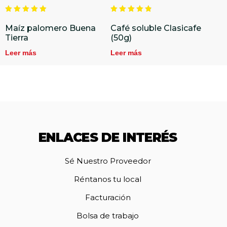
Valorado
Valorado
en
en
Maíz palomero Buena
Café soluble Clasicafe
5.00
4.86
Tierra
(50g)
de 5
de 5
Leer más
Leer más
ENLACES DE INTERÉS
Sé Nuestro Proveedor
Réntanos tu local
Facturación
Bolsa de trabajo