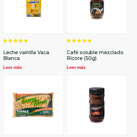
Valorado
Valorado
en
en
Leche vainilla Vaca
Café soluble mezclado
5.00
5.00
Blanca
Ricore (50g)
de 5
de 5
Leer más
Leer más