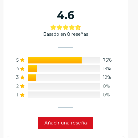
4.6
Basado en 8 reseñas
5
75%
4
13%
3
12%
2
0%
1
0%
Añadir una reseña