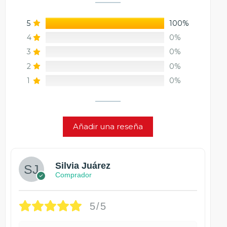
5
100%
4
0%
3
0%
2
0%
1
0%
Añadir una reseña
Silvia Juárez
Comprador
5/5