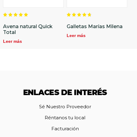
Valorado
Valorado
en
en
Avena natural Quick
Galletas Marías Milena
5.00
4.75
Total
de 5
de 5
Leer más
Leer más
ENLACES DE INTERÉS
Sé Nuestro Proveedor
Réntanos tu local
Facturación