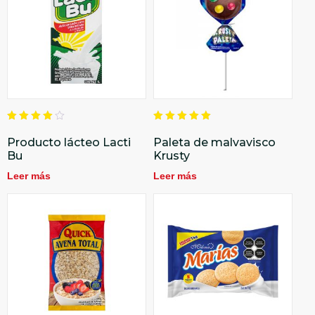
Valorado
Valorado
en
en
Producto lácteo Lacti
Paleta de malvavisco
4.00
5.00
Bu
Krusty
de 5
de 5
Leer más
Leer más