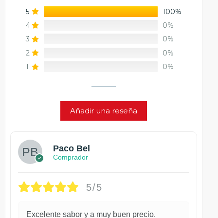
5
100%
4
0%
3
0%
2
0%
1
0%
Añadir una reseña
Paco Bel
Comprador
5/5
Excelente sabor y a muy buen precio.