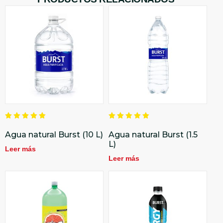
Valorado
Valorado
en
en
Agua natural Burst (10 L)
Agua natural Burst (1.5
5.00
5.00
L)
de 5
de 5
Leer más
Leer más