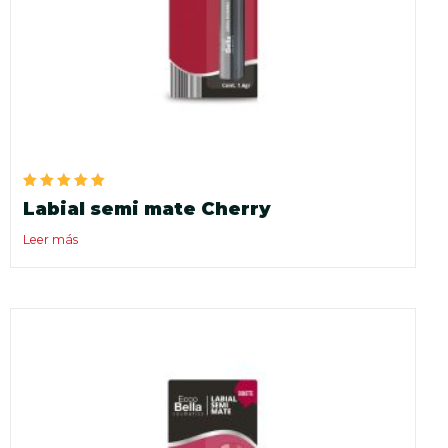
Valorado
Labial semi mate Cherry
en
5.00
de 5
Leer más