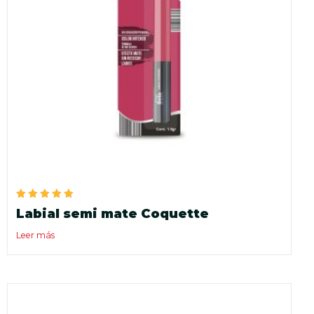
Valorado
Labial semi mate Coquette
en
5.00
de 5
Leer más