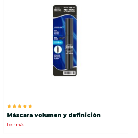
Valorado
Máscara volumen y definición
en
5.00
de 5
Leer más