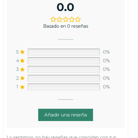
0.0
Basado en 0 reseñas
5
0%
4
0%
3
0%
2
0%
1
0%
Añadir una reseña
Lo sentimos, no hay reseñas que coincidan con tus