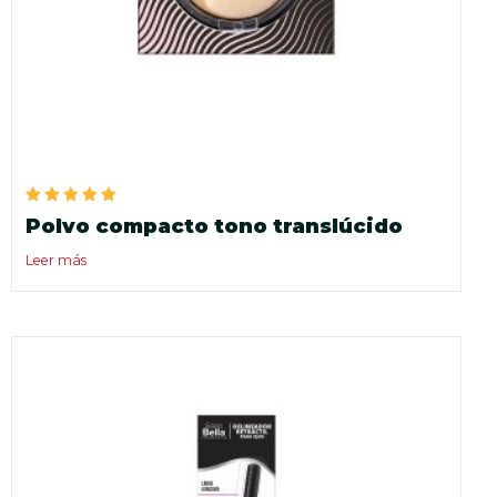
Valorado
Polvo compacto tono translúcido
en
5.00
de 5
Leer más