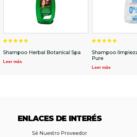
Valorado
Valorado
en
en
Shampoo Herbal Botanical Spa
Shampoo limpieza
5.00
5.00
Pure
de 5
de 5
Leer más
Leer más
ENLACES DE INTERÉS
Sé Nuestro Proveedor