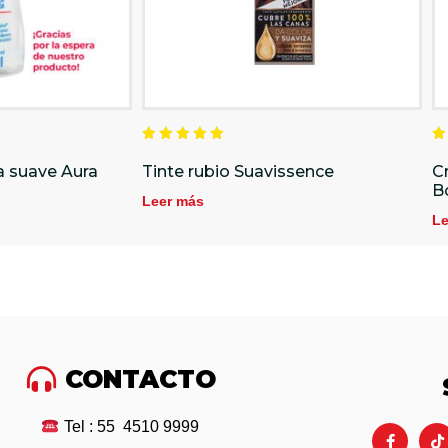
Valorado
V
en
e
 suave Aura
Tinte rubio Suavissence
C
5.00
5
B
de 5
d
Leer más
Le
CONTACTO
Tel : 55 4510 9999