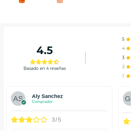
5
4.5
4
3
2
Basado en 4 reseñas
1
Aly Sanchez
Comprador
3/5