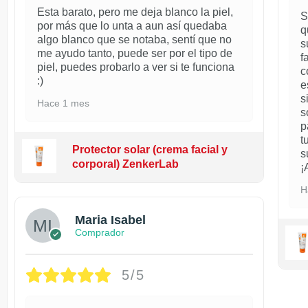
Esta barato, pero me deja blanco la piel,
S
por más que lo unta a aun así quedaba
q
algo blanco que se notaba, sentí que no
s
me ayudo tanto, puede ser por el tipo de
f
piel, puedes probarlo a ver si te funciona
c
:)
e
s
Hace 1 mes
s
p
t
Protector solar (crema facial y
s
corporal) ZenkerLab
¡
H
Maria Isabel
Comprador
5/5