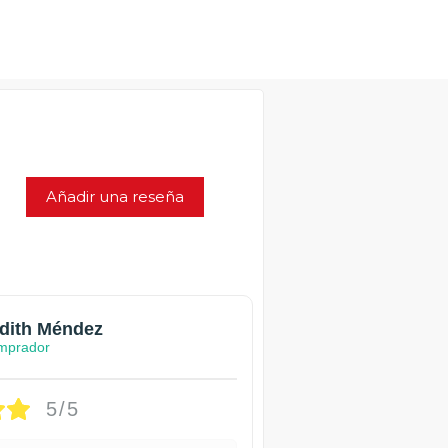
Añadir una reseña
dith Méndez
mprador
5/5