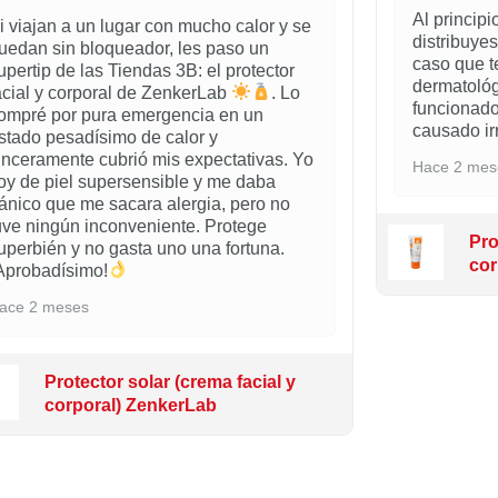
Al principi
i viajan a un lugar con mucho calor y se
distribuyes
uedan sin bloqueador, les paso un
caso que 
upertip de las Tiendas 3B: el protector
dermatológ
acial y corporal de ZenkerLab
. Lo
funcionad
ompré por pura emergencia en un
causado irr
stado pesadísimo de calor y
inceramente cubrió mis expectativas. Yo
Hace 2 mes
oy de piel supersensible y me daba
ánico que me sacara alergia, pero no
uve ningún inconveniente. Protege
Pro
uperbién y no gasta uno una fortuna.
cor
Aprobadísimo!
ace 2 meses
Protector solar (crema facial y
corporal) ZenkerLab