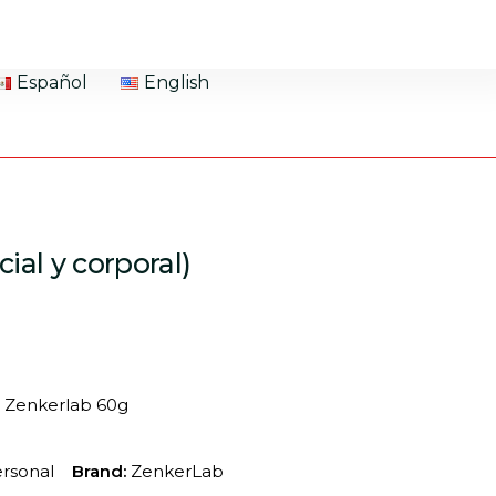
Español
English
ial y corporal)
l) Zenkerlab 60g
rsonal
Brand:
ZenkerLab