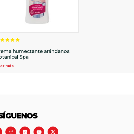
alorado
n
rema humectante arándanos
.00
otanical Spa
e 5
er más
SÍGUENOS