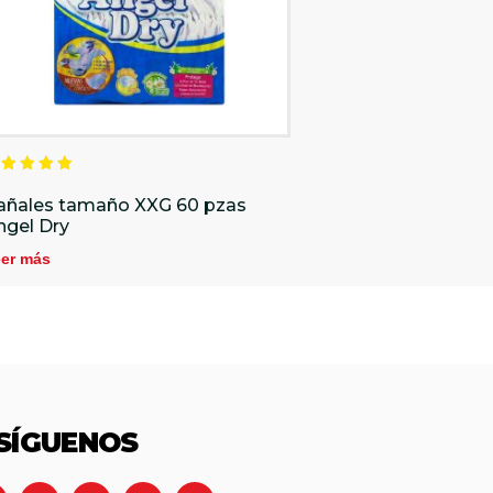
alorado
n
añales tamaño XXG 60 pzas
.00
ngel Dry
e 5
er más
SÍGUENOS