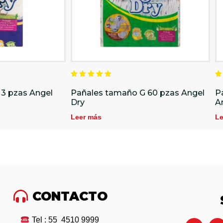
Valorado
V
en
e
 3 pzas Angel
Pañales tamaño G 60 pzas Angel
P
5.00
5
Dry
A
de 5
d
Leer más
Le
CONTACTO
Tel : 55 4510 9999