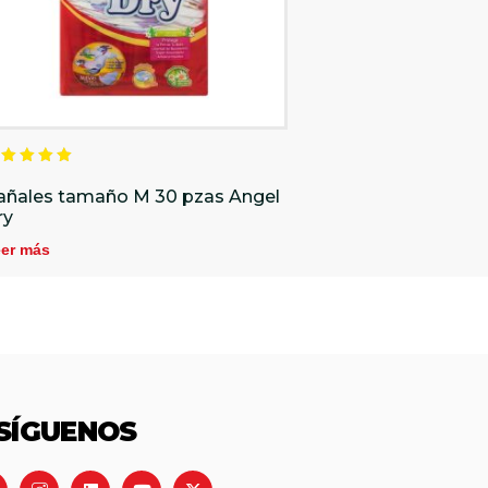
alorado
n
añales tamaño M 30 pzas Angel
.00
ry
e 5
er más
SÍGUENOS