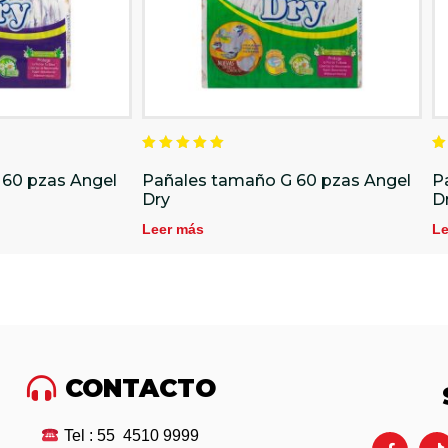
Valorado
V
en
e
 60 pzas Angel
Pañales tamaño G 60 pzas Angel
P
5.00
5
Dry
D
de 5
d
Leer más
Le
CONTACTO
Tel : 55 4510 9999