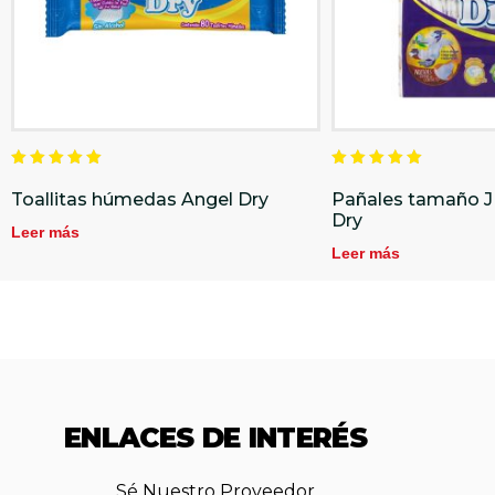
Valorado
Valorado
en
en
Toallitas húmedas Angel Dry
Pañales tamaño J
5.00
5.00
Dry
de 5
de 5
Leer más
Leer más
ENLACES DE INTERÉS
Sé Nuestro Proveedor