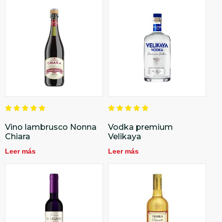
Valorado
Valorado
en
en
Vino lambrusco Nonna
Vodka premium
5.00
5.00
Chiara
Velikaya
de 5
de 5
Leer más
Leer más