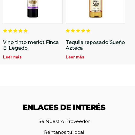
Valorado
Valorado
en
en
Vino tinto merlot Finca
Tequila reposado Sueño
5.00
5.00
El Legado
Azteca
de 5
de 5
Leer más
Leer más
ENLACES DE INTERÉS
Sé Nuestro Proveedor
Réntanos tu local