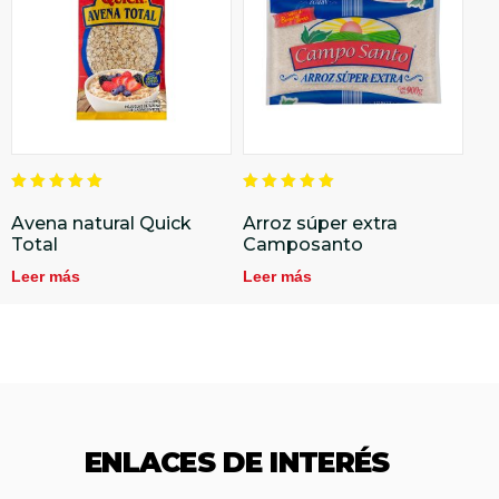
Valorado
Valorado
en
en
Avena natural Quick
Arroz súper extra
5.00
5.00
Total
Camposanto
de 5
de 5
Leer más
Leer más
ENLACES DE INTERÉS