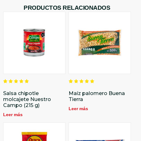
PRODUCTOS RELACIONADOS
Valorado
Valorado
en
en
Salsa chipotle
Maíz palomero Buena
5.00
5.00
molcajete Nuestro
Tierra
de 5
de 5
Campo (215 g)
Leer más
Leer más