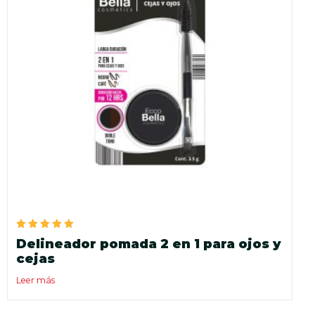
Valorado
Delineador pomada 2 en 1 para ojos y
en
5.00
cejas
de 5
Leer más