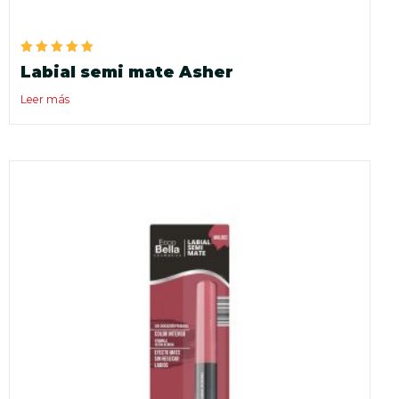
Valorado
Labial semi mate Asher
en
5.00
de 5
Leer más