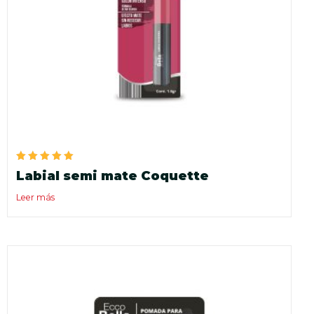
Valorado
Labial semi mate Coquette
en
5.00
de 5
Leer más